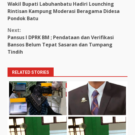
Wakil Bupati Labuhanbatu Hadiri Lounching
Reading
Rintisan Kampung Moderasi Beragama Didesa
Pondok Batu
Next:
Pansus I DPRK BM ; Pendataan dan Verifikasi
Bansos Belum Tepat Sasaran dan Tumpang
Tindih
RELATED STORIES