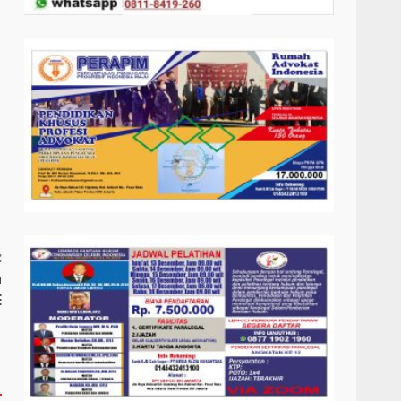
:
h
E
n