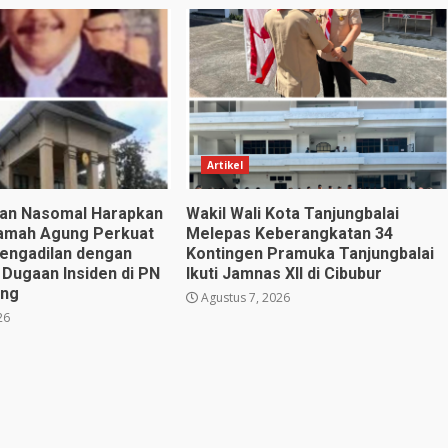
Artikel
utan Nasomal Harapkan
Wakil Wali Kota Tanjungbalai
amah Agung Perkuat
Melepas Keberangkatan 34
engadilan dengan
Kontingen Pramuka Tanjungbalai
 Dugaan Insiden di PN
Ikuti Jamnas XII di Cibubur
eng
Agustus 7, 2026
26