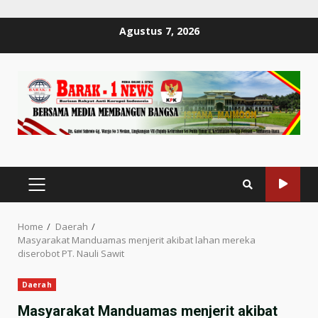
Skip
Agustus 7, 2026
to
content
PRIMARY
MENU
Home
Daerah
Masyarakat Manduamas menjerit akibat lahan mereka
diserobot PT. Nauli Sawit
Daerah
Masyarakat Manduamas menjerit akibat