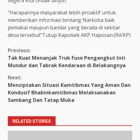
segera kita tindak lanjuti
“Harapannya masyarakat lebih proaktif untuk
memberikan informasi tentang Narkoba baik
pemakai maupun bandar yang berada di sekitar
desa tersebut”Tutup Kapolsek AKP Haposan.(Ril/KP)
Continue
Previous:
Tak Kuat Menanjak Truk Fuso Pengangkut Inti
Reading
Mundur dan Tabrak Kendaraan di Belakangnya
Next:
Menciptakan Situasi Kamtibmas Yang Aman Dan
Kondusif Bhabinkamtibmas Melaksanakan
Sambang Dan Tatap Muka
RELATED STORIES