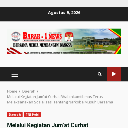
Skip
Agustus 9, 2026
to
content
PRIMARY
MENU
Home
Daerah
Melalui Kegiatan Jum’at Curhat Bhabinkamtibmas Terus
Melaksanakan Sosialisasi Tentang Narkoba Musuh Bersama
Daerah
TNI-Polri
Melalui Kegiatan Jum’at Curhat