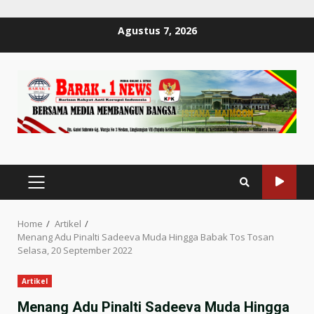
Skip
Agustus 7, 2026
to
content
PRIMARY
MENU
Home
Artikel
Menang Adu Pinalti Sadeeva Muda Hingga Babak Tos Tosan
Selasa, 20 September 2022
Artikel
Menang Adu Pinalti Sadeeva Muda Hingga