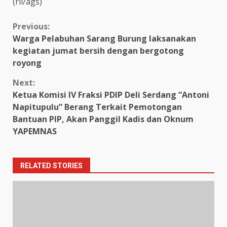
(ril/ags)
Continue
Previous:
Warga Pelabuhan Sarang Burung laksanakan
Reading
kegiatan jumat bersih dengan bergotong
royong
Next:
Ketua Komisi IV Fraksi PDIP Deli Serdang “Antoni
Napitupulu” Berang Terkait Pemotongan
Bantuan PIP, Akan Panggil Kadis dan Oknum
YAPEMNAS
RELATED STORIES