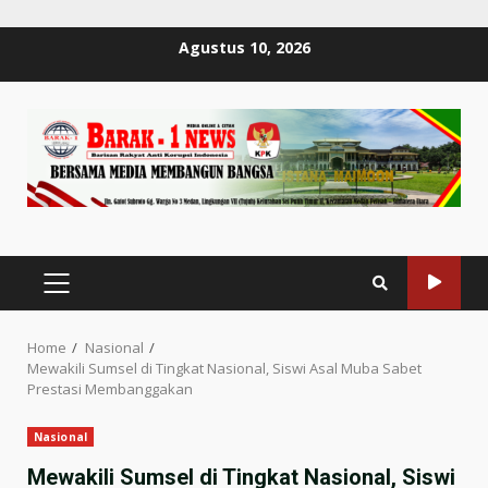
Skip
Agustus 10, 2026
to
content
PRIMARY
MENU
Home
Nasional
Mewakili Sumsel di Tingkat Nasional, Siswi Asal Muba Sabet
Prestasi Membanggakan
Nasional
Mewakili Sumsel di Tingkat Nasional, Siswi