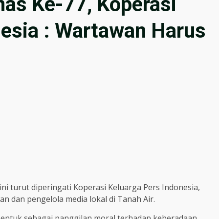
s Ke-77, Koperasi
nesia : Wartawan Harus
ni turut diperingati Koperasi Keluarga Pers Indonesia,
 dan pengelola media lokal di Tanah Air.
erbentuk sebagai panggilan moral terhadap keberadaan