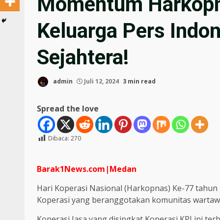
Momentum Harkopna
Keluarga Pers Indo
Sejahtera!
admin
Juli 12, 2024
3 min read
Spread the love
Dibaca:
270
Barak1News.com|Medan
Hari Koperasi Nasional (Harkopnas) Ke-77 tahun i
Koperasi yang beranggotakan komunitas wartawan
Koperasi Jasa yang disingkat Koperasi KPI ini t