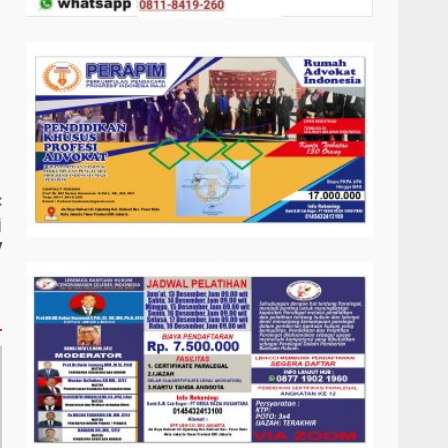
:
j
V