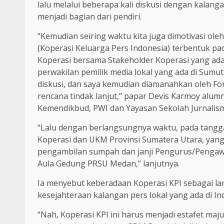
lalu melalui beberapa kali diskusi dengan kalan
menjadi bagian dari pendiri.
“Kemudian seiring waktu kita juga dimotivasi oleh
(Koperasi Keluarga Pers Indonesia) terbentuk pa
Koperasi bersama Stakeholder Koperasi yang ad
perwakilan pemilik media lokal yang ada di Sum
diskusi, dan saya kemudian diamanahkan oleh F
rencana tindak lanjut,” papar Devis Karmoy alumn
Kemendikbud, PWI dan Yayasan Sekolah Jurnalism
“Lalu dengan berlangsungnya waktu, pada tanggal
Koperasi dan UKM Provinsi Sumatera Utara, yang 
pengambilan sumpah dan janji Pengurus/Pengawa
Aula Gedung PRSU Medan,” lanjutnya.
Ia menyebut keberadaan Koperasi KPI sebagai l
kesejahteraan kalangan pers lokal yang ada di In
“Nah, Koperasi KPI ini harus menjadi estafet majun