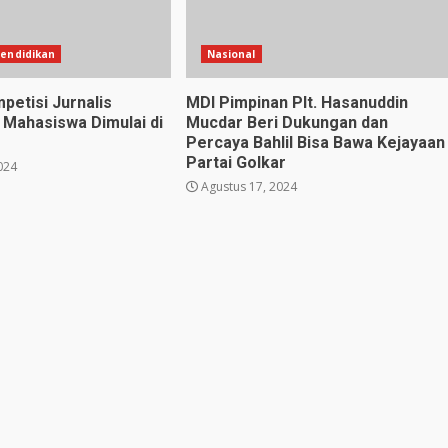
endidikan
Nasional
petisi Jurnalis
MDI Pimpinan Plt. Hasanuddin
Mahasiswa Dimulai di
Mucdar Beri Dukungan dan
Percaya Bahlil Bisa Bawa Kejayaan
Partai Golkar
024
Agustus 17, 2024