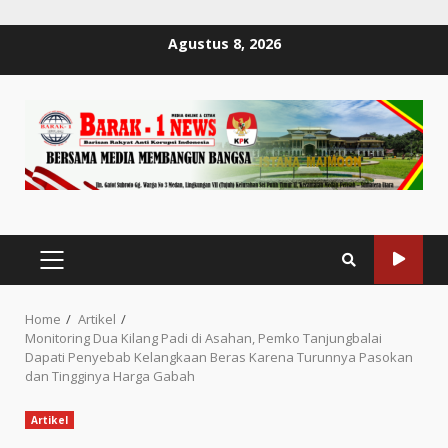
Skip
Agustus 8, 2026
to
content
PRIMARY
MENU
Home
Artikel
Monitoring Dua Kilang Padi di Asahan, Pemko Tanjungbalai
Dapati Penyebab Kelangkaan Beras Karena Turunnya Pasokan
dan Tingginya Harga Gabah
Artikel