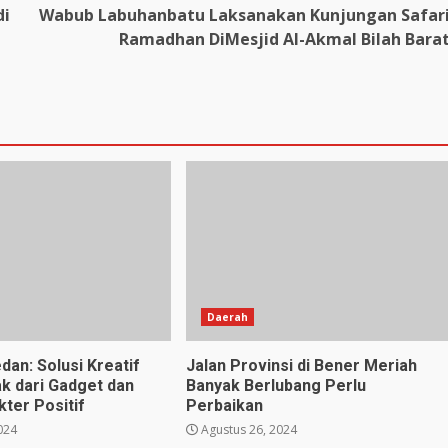
di
Wabub Labuhanbatu Laksanakan Kunjungan Safar
Ramadhan DiMesjid Al-Akmal Bilah Bara
Daerah
dan: Solusi Kreatif
Jalan Provinsi di Bener Meriah
k dari Gadget dan
Banyak Berlubang Perlu
ter Positif
Perbaikan
024
Agustus 26, 2024