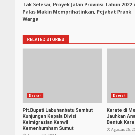
Tak Selesai, Proyek Jalan Provinsi Tahun 2022 
Reading
Palas Makin Memprihatinkan, Pejabat Prank
Warga
RELATED STORIES
Daerah
Daerah
Plt.Bupati Labuhanbatu Sambut
Karate di Me
Kunjungan Kepala Divisi
Jauhkan Ana
Keimigrasian Kanwil
Bentuk Karak
Kemenhumham Sumut
Agustus 26, 2