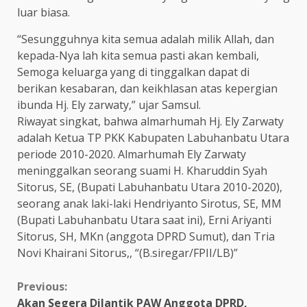
luar biasa.
“Sesungguhnya kita semua adalah milik Allah, dan
kepada-Nya lah kita semua pasti akan kembali,
Semoga keluarga yang di tinggalkan dapat di
berikan kesabaran, dan keikhlasan atas kepergian
ibunda Hj. Ely zarwaty,” ujar Samsul.
Riwayat singkat, bahwa almarhumah Hj. Ely Zarwaty
adalah Ketua TP PKK Kabupaten Labuhanbatu Utara
periode 2010-2020. Almarhumah Ely Zarwaty
meninggalkan seorang suami H. Kharuddin Syah
Sitorus, SE, (Bupati Labuhanbatu Utara 2010-2020),
seorang anak laki-laki Hendriyanto Sirotus, SE, MM
(Bupati Labuhanbatu Utara saat ini), Erni Ariyanti
Sitorus, SH, MKn (anggota DPRD Sumut), dan Tria
Novi Khairani Sitorus,, “(B.siregar/FPII/LB)”
Continue
Previous:
Akan Segera Dilantik PAW Anggota DPRD,