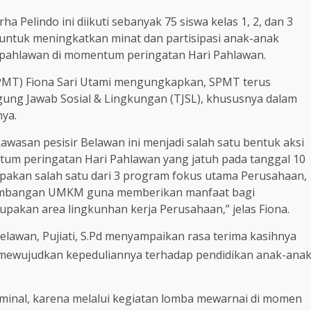
a Pelindo ini diikuti sebanyak 75 siswa kelas 1, 2, dan 3
untuk meningkatkan minat dan partisipasi anak-anak
 pahlawan di momentum peringatan Hari Pahlawan.
(SPMT) Fiona Sari Utami mengungkapkan, SPMT terus
ng Jawab Sosial & Lingkungan (TJSL), khususnya dalam
ya.
awasan pesisir Belawan ini menjadi salah satu bentuk aksi
m peringatan Hari Pahlawan yang jatuh pada tanggal 10
upakan salah satu dari 3 program fokus utama Perusahaan,
gembangan UMKM guna memberikan manfaat bagi
upakan area lingkunhan kerja Perusahaan,” jelas Fiona.
lawan, Pujiati, S.Pd menyampaikan rasa terima kasihnya
am mewujudkan kepeduliannya terhadap pendidikan anak-ana
rminal, karena melalui kegiatan lomba mewarnai di momen