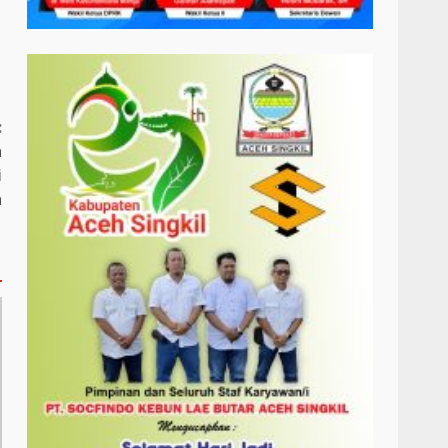
:
h
i
h