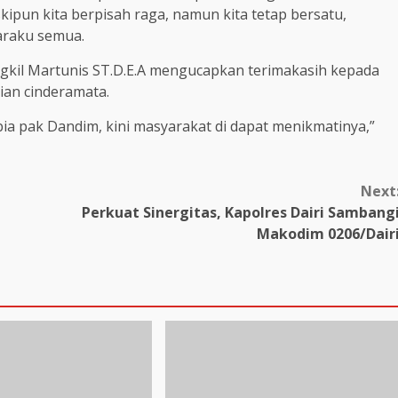
ipun kita berpisah raga, namun kita tetap bersatu,
araku semua.
gkil Martunis ST.D.E.A mengucapkan terimakasih kepada
ian cinderamata.
bia pak Dandim, kini masyarakat di dapat menikmatinya,”
Next
Perkuat Sinergitas, Kapolres Dairi Sambang
Makodim 0206/Dair