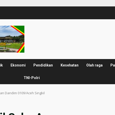
ik
Ekonomi
Pendidikan
Kesehatan
Olah raga
Pa
TNI-Polri
an Dandim 0109/Aceh Singkil