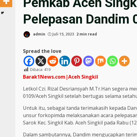
Pemkab Aceh Singki
Pelepasan Dandim 0
admin
Juli 15, 2023
2 min read
Spread the love
Dibaca:
419
Barak1News.com|Aceh
Singkil
Letkol Czi. Rizal Desriansyah M.Tr.Han segera 
0109/Aceh Singkil setelah bertugas selama setahu
Untuk itu, sebagai tanda terimakasih kepada Da
unsur forkopimda melaksanakan acara pelepasan 
Sarok Kec. Singkil Kab. Aceh Singkil pada Rabu (12
Dalam sambutannya, Dandim mengucapkan terimak