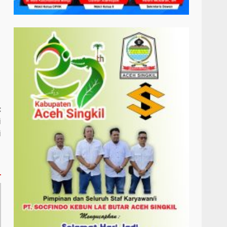
:
i
i