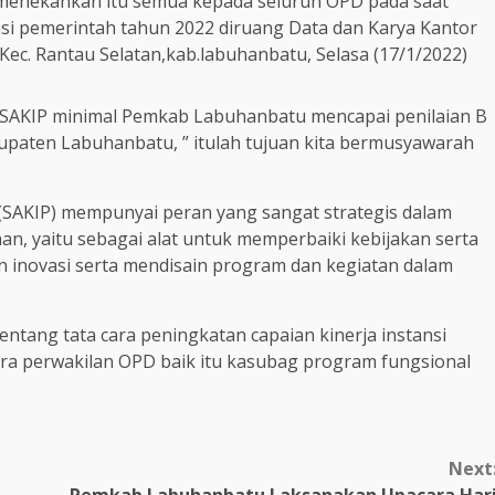
 menekankan itu semua kepada seluruh OPD pada saat
nsi pemerintah tahun 2022 diruang Data dan Karya Kantor
ec. Rantau Selatan,kab.labuhanbatu, Selasa (17/1/2022)
 SAKIP minimal Pemkab Labuhanbatu mencapai penilaian B
bupaten Labuhanbatu, ” itulah tujuan kita bermusyawarah
h (SAKIP) mempunyai peran yang sangat strategis dalam
, yaitu sebagai alat untuk memperbaiki kebijakan serta
 inovasi serta mendisain program dan kegiatan dalam
tentang tata cara peningkatan capaian kinerja instansi
ra perwakilan OPD baik itu kasubag program fungsional
Next