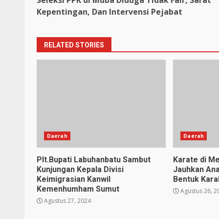
Seleksi PPK di Muba Diduga Tidak Fair, Sarat
Reading
Kepentingan, Dan Intervensi Pejabat
RELATED STORIES
Daerah
Daerah
Plt.Bupati Labuhanbatu Sambut
Karate di Me
Kunjungan Kepala Divisi
Jauhkan Ana
Keimigrasian Kanwil
Bentuk Karak
Kemenhumham Sumut
Agustus 26, 2
Agustus 27, 2024