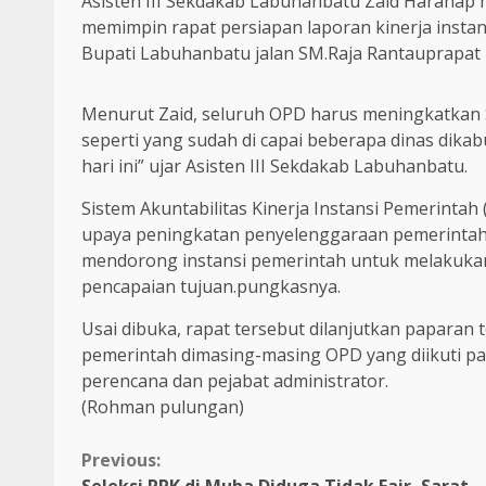
Asisten III Sekdakab Labuhanbatu Zaid Harahap
memimpin rapat persiapan laporan kinerja insta
Bupati Labuhanbatu jalan SM.Raja Rantauprapat K
Menurut Zaid, seluruh OPD harus meningkatkan
seperti yang sudah di capai beberapa dinas dika
hari ini” ujar Asisten III Sekdakab Labuhanbatu.
Sistem Akuntabilitas Kinerja Instansi Pemerinta
upaya peningkatan penyelenggaraan pemerintahan
mendorong instansi pemerintah untuk melakukan
pencapaian tujuan.pungkasnya.
Usai dibuka, rapat tersebut dilanjutkan paparan 
pemerintah dimasing-masing OPD yang diikuti pa
perencana dan pejabat administrator.
(Rohman pulungan)
Continue
Previous: