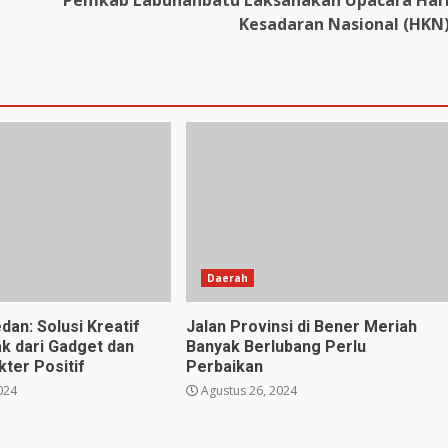
Pemkab Labuhanbatu Laksanakan Upacara Har
Kesadaran Nasional (HKN
Daerah
dan: Solusi Kreatif
Jalan Provinsi di Bener Meriah
k dari Gadget dan
Banyak Berlubang Perlu
ter Positif
Perbaikan
024
Agustus 26, 2024