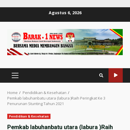
Skip
Agustus 6, 2026
to
content
PRIMARY
MENU
Home
Pendidikan & Kesehatan
Pemkab labuhanbatu utara (labura )Raih Peringkat Ke 3
Penurunan Stunting Tahun 2021
Pendidikan & Kesehatan
Pemkab labuhanbatu utara (labura )Raih