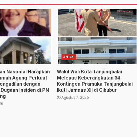
Artikel
utan Nasomal Harapkan
Wakil Wali Kota Tanjungbalai
amah Agung Perkuat
Melepas Keberangkatan 34
engadilan dengan
Kontingen Pramuka Tanjungbalai
 Dugaan Insiden di PN
Ikuti Jamnas XII di Cibubur
eng
Agustus 7, 2026
26