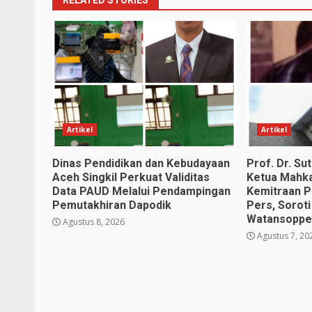
RELATED STORIES
Artikel
Artikel
Dinas Pendidikan dan Kebudayaan
Prof. Dr. S
Aceh Singkil Perkuat Validitas
Ketua Mahk
Data PAUD Melalui Pendampingan
Kemitraan P
Pemutakhiran Dapodik
Pers, Soroti
Watansopp
Agustus 8, 2026
Agustus 7, 20