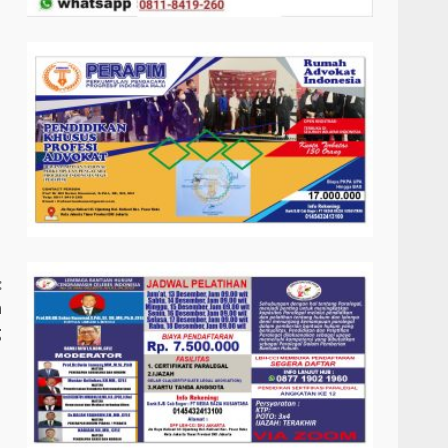
:
n
g