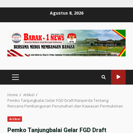
Skip
Agustus 8, 2026
to
content
PRIMARY
MENU
Home
Artikel
Pemko Tanjungbalai Gelar FGD Draft Ranperda Tentang
Rencana Pembangunan Perumahan dan Kawasan Permukiman
Artikel
Pemko Tanjungbalai Gelar FGD Draft