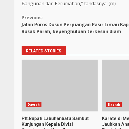
Bangunan dan Perumahan,” tandasnya. (ril)
Continue
Previous:
Jalan Poros Dusun Perjuangan Pasir Limau Ka
Reading
Rusak Parah, kepenghuluan terkesan diam
RELATED STORIES
Daerah
Daerah
Plt.Bupati Labuhanbatu Sambut
Karate di Me
Kunjungan Kepala Divisi
Jauhkan Ana