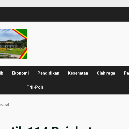
ik
Ekonomi
Pendidikan
Kesehatan
Olah raga
Pa
TNI-Polri
sional