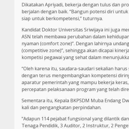
Dikatakan Apriyadi, bekerja dengan tulus dan p
berjalan dengan baik. “Bangun potensi diri u
siap untuk berkompetensi,” tuturnya.
Kandidat Doktor Universitas Sriwijaya ini jug
ASN telah membawa perubahan dalam kehidupan k
nyaman (comfort zone)”. Dengan lahirnya undang 
(competitive zone)”, sehingga akan dicapai kine
kompetisi pegawai yang sehat dalam menunjukkan
“Oleh karena itu, saudara-saudari sekalian harus
dengan terus mengembangkan kompetensi diri
aparatur pemerintah yang mampu bekerja keras,
percepatan pelaksanaan program yang telah dir
Sementara itu, Kepala BKPSDM Muba Endang Dwi
kali dan pengangkatan perpindahan.
“Adapun 114 pejabat fungsional yang dilantik da
Tenaga Pendidik, 3 Auditor, 2 Instruktur, 2 Peng