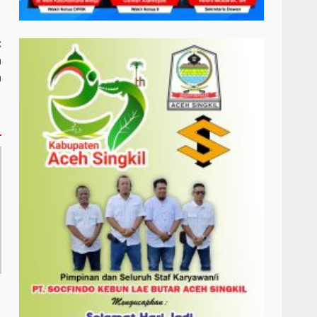
:
n
n