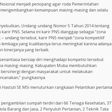
rofesional menjadi penopang agar roda Pemerintahan
ntuk mengembangkan kemampuan masing-masing dan selalu
a menyebutkan, Undang-undang Nomor 5 Tahun 2014 tentang
arir PNS. Selama ini karir PNS dianggap sebagai “zona
– undang tersebut, karir PNS menjadi “zona kompetitif
rja lembaga yang kualitasnya terus meningkat karena adanya
 kinerjanya yang terbaik.
 senantiasa bersiap diri menghadapi kompetisi tersebut
nya masing-masing. Kabupaten Muba membutuhkan
 bersinergi dengan masyarakat untuk melakukan
encanakan,” pungkasnya.
 Hastuti SE MSi menuturkan rangkaian Pelantikan pertama
n pengambilan sumpah terdiri dari 66 Tenaga Kesehatan, 37
elola Barang dan Jasa, 2 Penyuluh Pertanian, 2 Teknik Tata