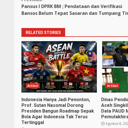
Continue
Pansus I DPRK BM ; Pendataan dan Verifikasi
Reading
Bansos Belum Tepat Sasaran dan Tumpang Ti
RELATED STORIES
Artikel
Artikel
Indonesia Hanya Jadi Penonton,
Dinas Pendi
Prof. Sutan Nasomal Dorong
Aceh Singkil
Presiden Bangun Roadmap Sepak
Data PAUD 
Bola Agar Indonesia Tak Terus
Pemutakhir
Tertinggal
Agustus 8, 20