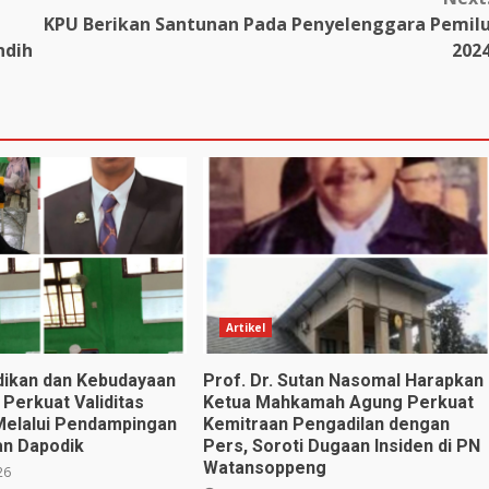
KPU Berikan Santunan Pada Penyelenggara Pemil
ndih
202
Artikel
dikan dan Kebudayaan
Prof. Dr. Sutan Nasomal Harapkan
 Perkuat Validitas
Ketua Mahkamah Agung Perkuat
Melalui Pendampingan
Kemitraan Pengadilan dengan
an Dapodik
Pers, Soroti Dugaan Insiden di PN
Watansoppeng
26