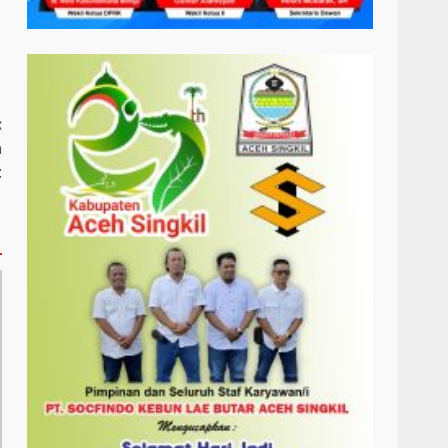
:
a
t