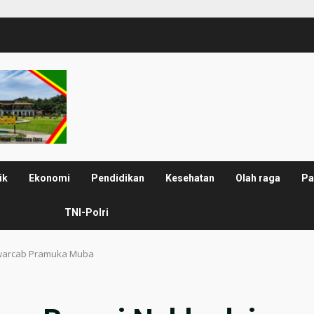
ik
Ekonomi
Pendidikan
Kesehatan
Olah raga
Pa
TNI-Polri
Kwarcab Pramuka Muba