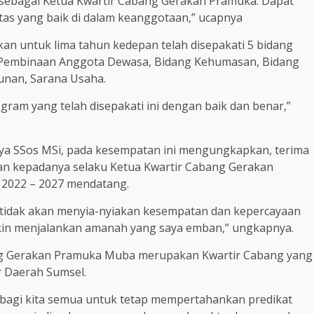
 sebagai Ketua Kwartir Cabang Gerakan Pramuka. Dapat
 yang baik di dalam keanggotaan,” ucapnya
an untuk lima tahun kedepan telah disepakati 5 bidang
 Pembinaan Anggota Dewasa, Bidang Kehumasan, Bidang
nan, Sarana Usaha.
am yang telah disepakati ini dengan baik dan benar,”
aya SSos MSi, pada kesempatan ini mengungkapkan, terima
ikan kepadanya selaku Ketua Kwartir Cabang Gerakan
 2022 – 2027 mendatang.
a tidak akan menyia-nyiakan kesempatan dan kepercayaan
kin menjalankan amanah yang saya emban,” ungkapnya.
ng Gerakan Pramuka Muba merupakan Kwartir Cabang yang
r Daerah Sumsel.
 bagi kita semua untuk tetap mempertahankan predikat