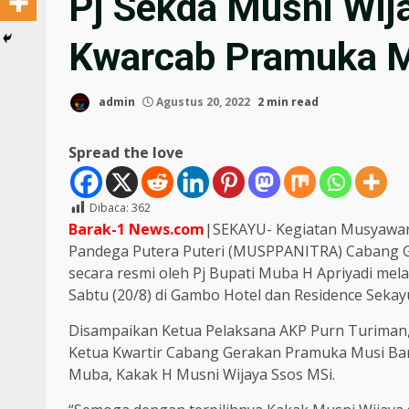
Pj Sekda Musni Wij
Kwarcab Pramuka 
admin
Agustus 20, 2022
2 min read
Spread the love
Dibaca:
362
Barak-1 News.com
|SEKAYU- Kegiatan Musyawa
Pandega Putera Puteri (MUSPPANITRA) Cabang G
secara resmi oleh Pj Bupati Muba H Apriyadi mel
Sabtu (20/8) di Gambo Hotel dan Residence Sekay
Disampaikan Ketua Pelaksana AKP Purn Turiman,
Ketua Kwartir Cabang Gerakan Pramuka Musi Bany
Muba, Kakak H Musni Wijaya Ssos MSi.