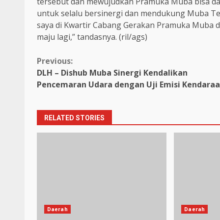
tersebut dan mewujudkan Pramuka Muba bisa d
untuk selalu bersinergi dan mendukung Muba T
saya di Kwartir Cabang Gerakan Pramuka Muba d
maju lagi,” tandasnya. (ril/ags)
Continue
Previous:
DLH – Dishub Muba Sinergi Kendalikan
Reading
Pencemaran Udara dengan Uji Emisi Kendara
RELATED STORIES
Daerah
Daerah