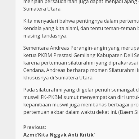
menjalin persaudaraan juga dapat menjadi ajang
Sumatera Utara.
Kita menyadari bahwa pentingnya dalam pertemuan 
kendala yang kita alami, dan tentu teman-tema
masing tandasnya.
Sementara Andreas Perangin-angin yang merupak
ketua PKBM Prestasi Gemilang Kabupaten Deli S
karena pertemuan silaturahmi yang diprakarasai 
Cendana, Andreas berharap momen Silaturahmi in
khususnya di Sumatera Utara.
Pada silaturahmi yang di gelar penuh semangat da
muswil FK-PKBM sumut menyempatkan diri untuk m
kepanitiaan muswil juga membahas berbagai pro
pertemuan akbar dalam waktu dekat ini. (Baem Si
Continue
Previous:
Azmi:’Kita Nggak Anti Kritik’