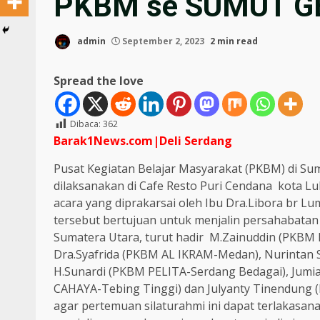
PKBM se SUMUT G
admin
September 2, 2023
2 min read
Spread the love
Dibaca:
362
Barak1News.com|Deli
Serdang
Pusat Kegiatan Belajar Masyarakat (PKBM) di Su
dilaksanakan di Cafe Resto Puri Cendana kota L
acara yang diprakarsai oleh Ibu Dra.Libora br
tersebut bertujuan untuk menjalin persahabata
Sumatera Utara, turut hadir M.Zainuddin (PKBM
Dra.Syafrida (PKBM AL IKRAM-Medan), Nurintan S
H.Sunardi (PKBM PELITA-Serdang Bedagai), Jumi
CAHAYA-Tebing Tinggi) dan Julyanty Tinendun
agar pertemuan silaturahmi ini dapat terlakasana