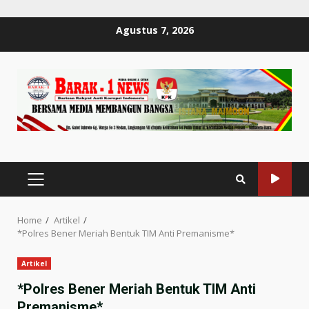
Skip
Agustus 7, 2026
to
content
PRIMARY
MENU
Home
Artikel
*Polres Bener Meriah Bentuk TIM Anti Premanisme*
Artikel
*Polres Bener Meriah Bentuk TIM Anti
Premanisme*