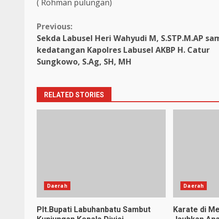
( Rohman pulungan)
Continue
Previous:
Sekda Labusel Heri Wahyudi M, S.STP.M.AP sa
Reading
kedatangan Kapolres Labusel AKBP H. Catur
Sungkowo, S.Ag, SH, MH
RELATED STORIES
Daerah
Daerah
Plt.Bupati Labuhanbatu Sambut
Karate di Me