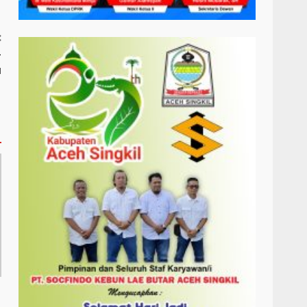
:
-
u