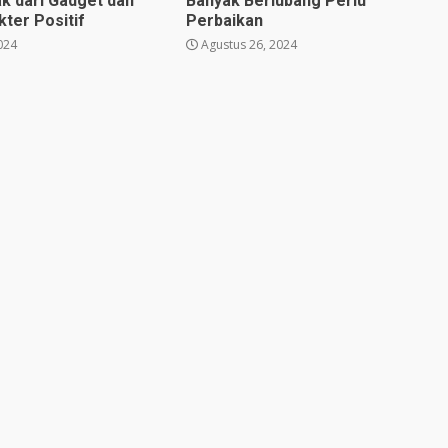
k dari Gadget dan
Banyak Berlubang Perlu
ter Positif
Perbaikan
024
Agustus 26, 2024