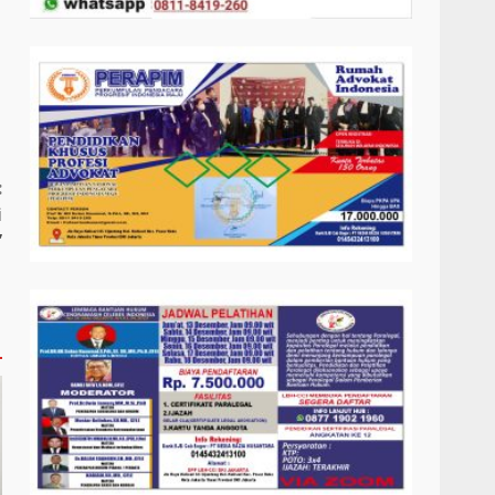
:
i
”