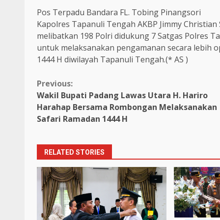
Pos Terpadu Bandara FL. Tobing Pinangsori
Kapolres Tapanuli Tengah AKBP Jimmy Christia
melibatkan 198 Polri didukung 7 Satgas Polres T
untuk melaksanakan pengamanan secara lebih opt
1444 H diwilayah Tapanuli Tengah.(* AS )
Continue
Previous:
Wakil Bupati Padang Lawas Utara H. Hariro
Reading
Harahap Bersama Rombongan Melaksanakan
Safari Ramadan 1444 H
RELATED STORIES