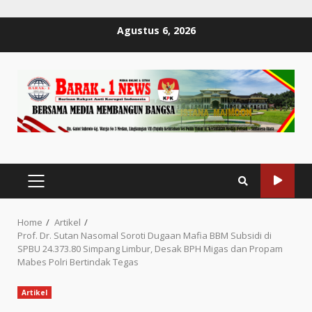
Skip
Agustus 6, 2026
to
content
PRIMARY
MENU
Home
Artikel
Prof. Dr. Sutan Nasomal Soroti Dugaan Mafia BBM Subsidi di
SPBU 24.373.80 Simpang Limbur, Desak BPH Migas dan Propam
Mabes Polri Bertindak Tegas
Artikel