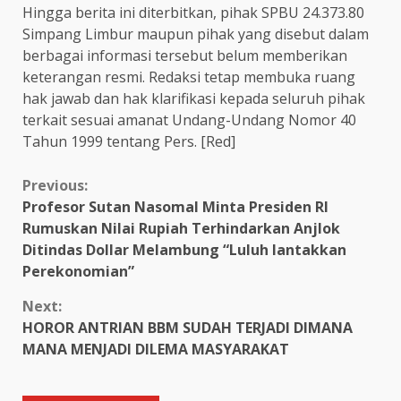
Hingga berita ini diterbitkan, pihak SPBU 24.373.80
Simpang Limbur maupun pihak yang disebut dalam
berbagai informasi tersebut belum memberikan
keterangan resmi. Redaksi tetap membuka ruang
hak jawab dan hak klarifikasi kepada seluruh pihak
terkait sesuai amanat Undang-Undang Nomor 40
Tahun 1999 tentang Pers. [Red]
Continue
Previous:
Profesor Sutan Nasomal Minta Presiden RI
Reading
Rumuskan Nilai Rupiah Terhindarkan Anjlok
Ditindas Dollar Melambung “Luluh lantakkan
Perekonomian”
Next:
HOROR ANTRIAN BBM SUDAH TERJADI DIMANA
MANA MENJADI DILEMA MASYARAKAT