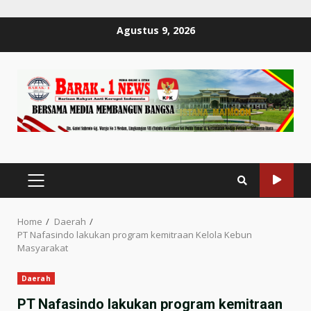
Skip
Agustus 9, 2026
to
content
PRIMARY
MENU
Home
Daerah
PT Nafasindo lakukan program kemitraan Kelola Kebun
Masyarakat
Daerah
PT Nafasindo lakukan program kemitraan