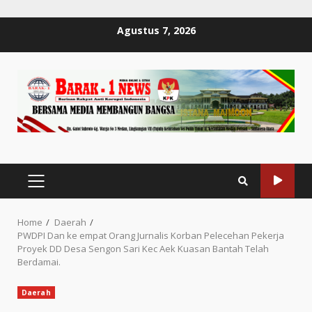
Skip
Agustus 7, 2026
to
content
PRIMARY
MENU
Home
Daerah
PWDPI Dan ke empat Orang Jurnalis Korban Pelecehan Pekerja
Proyek DD Desa Sengon Sari Kec Aek Kuasan Bantah Telah
Berdamai.
Daerah