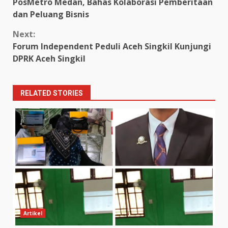
Reading
PosMetro Medan, Bahas Kolaborasi Pemberitaan
dan Peluang Bisnis
Next:
Forum Independent Peduli Aceh Singkil Kunjungi
DPRK Aceh Singkil
RELATED STORIES
Artikel