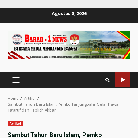
Skip
Agustus 8, 2026
to
content
PRIMARY
MENU
Home
Artikel
Sambut Tahun Baru Islam, Pemko Tanjungbalai Gelar Pawai
Ta’aruf dan Tabligh Akbar
Artikel
Sambut Tahun Baru Islam, Pemko