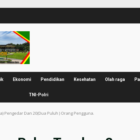
ik
Ekonomi
Pendidikan
Kesehatan
Olah raga
Pa
TNI-Polri
ga) Pengedar Dan 20(Dua Puluh ) Orang Pengguna.