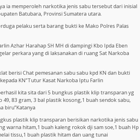
 ia memperoleh narkotika jenis sabu tersebut dari inisial
upaten Batubara, Provinsi Sumatera utara.
rduga pelaku serta barang bukti ke Mako Polres Palas
arlin Azhar Harahap SH MH di dampingi Kbo Ipda Eben
gelar perkara yang di laksanakan di ruang Sat Narkoba
klat berisi Chat pemesanan sabu sabu kpd KN dan bukti
 kepada KN”Tutur Kasat Narkoba Iptu Farlin
hasil kita sita dari 5 bungkus plastik klip transparan yg
o 49, 83 gram, 3 bal plastik kosong,1 buah sendok sabu,
na biru”Katanya
us plastik klip transparan berisikan narkotika jenis sabu
ng warna hitam,1 buah kaleng rokok dji sam soe,1 buah Hp
lai tissu,1 buah plastik hitam dan uang tunai