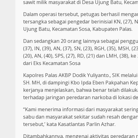
sawit milik masyarakat di Desa Ujung Batu, Kecam
Dalam operasi tersebut, petugas berhasil mengam
tersangka sebagai pengedar berinisial KN, (27),
Ujung Batu, Kecamatan Sosa, Kabupaten Palas.
Dan sedangkan 20 orang lainnya sebagai pengguna n
(37), IN, (39), AN, (37), SN, (23), RGH, (35), MSH, (23
(20), AN, (40), SPS, (27), RD, (21) dan LMH, (38)
dari Eks Kecamatan Sosa
Kapolres Palas AKBP Dodik Yuliyanto., SIK melalu
SH. MH, di dampingi Kbo Ipda Eben Pakpahan Ke
kerjanya menjelaskan, bahwa benar telah dilakuk
terhadap jaringan peredaran narkoba di lokasi de
“Kami menerima informasi dari masyarakat sering
sabu dan masyarakat sekitar sudah resah denga
tersebut,’ kata Kasatlantas Parlin Azhar.
Ditambahkannya, mengenai aktivitas peredaran n