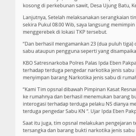
kosong di perkebunan sawit, Desa Ujung Batu, Ke
Lanjutnya, Setelah melaksanakan serangkaian tin
sekira Pukul 08.00 Wib, saya langsung memimpi
menggerebek di lokasi TKP tersebut.
“Dan berhasil mengamankan 23 (dua puluh tiga) ora
sabu ataupun pengguna seperti yang disampaikan 
KBO Satresnarkoba Polres Palas Ipda Eben Pakpah
terhadap terduga pengedar narkotika jenis sabu
menyimpan barang Narkotika jenis sabu di ruma
“Kami Tim opsnal dibawah Pimpinan Kasat Resna
ke rumahnya dan berhasil menemukan barang bukt
interogasi terhadap terduga pelaku NS dianya m
terduga pengedar Sabu KN “. Ujar Ipda Eben Pak
Saat itu juga, tim opsnal melakukan pengejaran
tersangka dan barang bukti narkotika jenis sabu