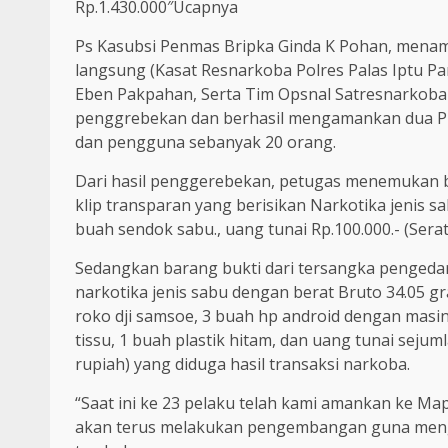
Rp.1.430.000″Ucapnya
Ps Kasubsi Penmas Bripka Ginda K Pohan, mena
langsung (Kasat Resnarkoba Polres Palas Iptu Pa
Eben Pakpahan, Serta Tim Opsnal Satresnarkoba
penggrebekan dan berhasil mengamankan dua Pul
dan pengguna sebanyak 20 orang.
Dari hasil penggerebekan, petugas menemukan b
klip transparan yang berisikan Narkotika jenis sa
buah sendok sabu., uang tunai Rp.100.000.- (Serat
Sedangkan barang bukti dari tersangka pengedar 
narkotika jenis sabu dengan berat Bruto 34.05 g
roko dji samsoe, 3 buah hp android dengan masing
tissu, 1 buah plastik hitam, dan uang tunai sejuml
rupiah) yang diduga hasil transaksi narkoba.
“Saat ini ke 23 pelaku telah kami amankan ke Map
akan terus melakukan pengembangan guna mengu