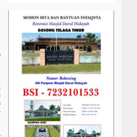
n
:
i
n
.