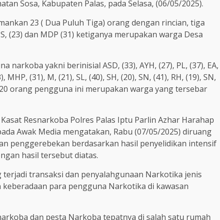
atan Sosa, Kabupaten Palas, pada Selasa, (06/05/2025).
ankan 23 ( Dua Puluh Tiga) orang dengan rincian, tiga
 NS, (23) dan MDP (31) ketiganya merupakan warga Desa
arkoba yakni berinisial ASD, (33), AYH, (27), PL, (37), EA,
), MHP, (31), M, (21), SL, (40), SH, (20), SN, (41), RH, (19), SN,
, ke 20 orang pengguna ini merupakan warga yang tersebar
i Kasat Resnarkoba Polres Palas Iptu Parlin Azhar Harahap
pada Awak Media mengatakan, Rabu (07/05/2025) diruang
an penggerebekan berdasarkan hasil penyelidikan intensif
ngan hasil tersebut diatas.
 terjadi transaksi dan penyalahgunaan Narkotika jenis
n keberadaan para pengguna Narkotika di kawasan
arkoba dan pesta Narkoba tepatnya di salah satu rumah