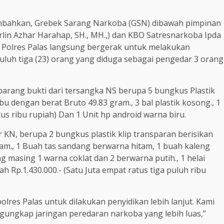
mbahkan, Grebek Sarang Narkoba (GSN) dibawah pimpinan
rlin Azhar Harahap, SH., MH.,) dan KBO Satresnarkoba Ipda
 Polres Palas langsung bergerak untuk melakukan
uh tiga (23) orang yang diduga sebagai pengedar 3 orang
arang bukti dari tersangka NS berupa 5 bungkus Plastik
bu dengan berat Bruto 49.83 gram., 3 bal plastik kosong., 1
us ribu rupiah) Dan 1 Unit hp android warna biru.
KN, berupa 2 bungkus plastik klip transparan berisikan
ram., 1 Buah tas sandang berwarna hitam, 1 buah kaleng
 masing 1 warna coklat dan 2 berwarna putih., 1 helai
ah Rp.1.430.000.- (Satu Juta empat ratus tiga puluh ribu
olres Palas untuk dilakukan penyidikan lebih lanjut. Kami
ngkap jaringan peredaran narkoba yang lebih luas,”