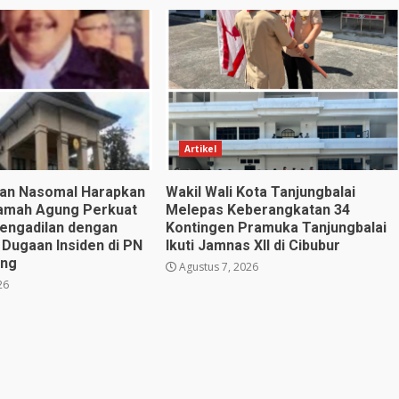
Artikel
utan Nasomal Harapkan
Wakil Wali Kota Tanjungbalai
amah Agung Perkuat
Melepas Keberangkatan 34
engadilan dengan
Kontingen Pramuka Tanjungbalai
 Dugaan Insiden di PN
Ikuti Jamnas XII di Cibubur
eng
Agustus 7, 2026
26