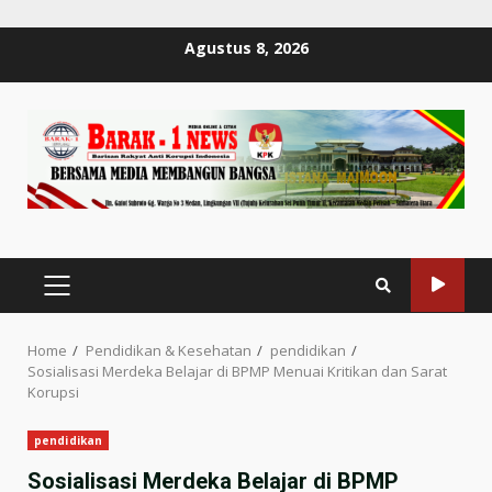
Skip
Agustus 8, 2026
to
content
PRIMARY
MENU
Home
Pendidikan & Kesehatan
pendidikan
Sosialisasi Merdeka Belajar di BPMP Menuai Kritikan dan Sarat
Korupsi
pendidikan
Sosialisasi Merdeka Belajar di BPMP