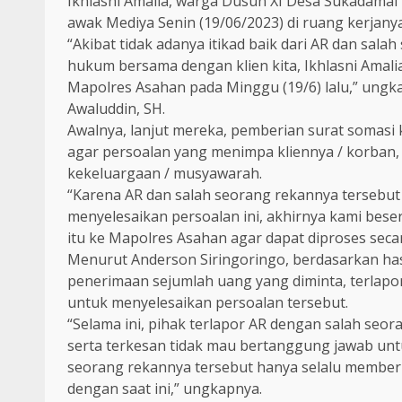
Ikhlasni Amalia, warga Dusun XI Desa Sukadamai
awak Mediya Senin (19/06/2023) di ruang kerjanya
“Akibat tidak adanya itikad baik dari AR dan sal
hukum bersama dengan klien kita, Ikhlasni Amali
Mapolres Asahan pada Minggu (19/6) lalu,” ungk
Awaluddin, SH.
Awalnya, lanjut mereka, pemberian surat somasi
agar persoalan yang menimpa kliennya / korban, 
kekeluargaan / musyawarah.
“Karena AR dan salah seorang rekannya tersebut d
menyelesaikan persoalan ini, akhirnya kami beser
itu ke Mapolres Asahan agar dapat diproses seca
Menurut Anderson Siringoringo, berdasarkan hasi
penerimaan sejumlah uang yang diminta, terlapor
untuk menyelesaikan persoalan tersebut.
“Selama ini, pihak terlapor AR dengan salah seor
serta terkesan tidak mau bertanggung jawab untu
seorang rekannya tersebut hanya selalu memberi
dengan saat ini,” ungkapnya.