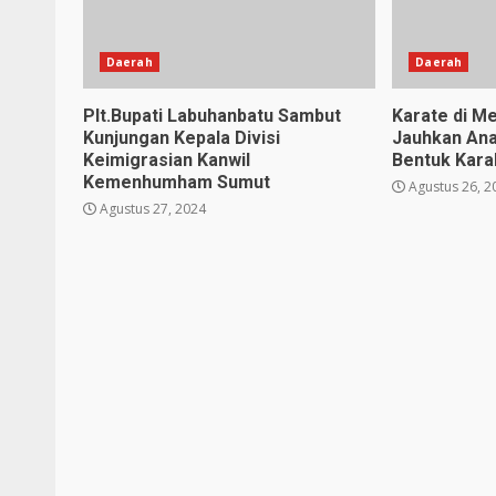
Daerah
Daerah
Plt.Bupati Labuhanbatu Sambut
Karate di Me
Kunjungan Kepala Divisi
Jauhkan Ana
Keimigrasian Kanwil
Bentuk Karak
Kemenhumham Sumut
Agustus 26, 2
Agustus 27, 2024