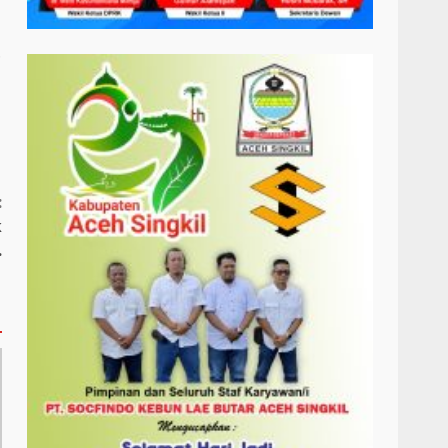
D
:
k
.