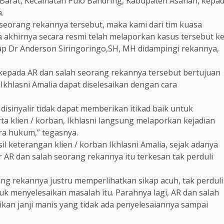
 Barat, Kecamatan Pulo Bandring, Kabupaten Asahan, kepa
.
ah seorang rekannya tersebut, maka kami dari tim kuasa
a akhirnya secara resmi telah melaporkan kasus tersebut k
ap Dr Anderson Siringoringo,SH, MH didampingi rekannya,
 kepada AR dan salah seorang rekannya tersebut bertujuan
Ikhlasni Amalia dapat diselesaikan dengan cara
isinyalir tidak dapat memberikan itikad baik untuk
ta klien / korban, Ikhlasni langsung melaporkan kejadian
ra hukum,” tegasnya.
l keterangan klien / korban Ikhlasni Amalia, sejak adanya
 AR dan salah seorang rekannya itu terkesan tak perduli
ang rekannya justru memperlihatkan sikap acuh, tak perduli
k menyelesaikan masalah itu. Parahnya lagi, AR dan salah
kan janji manis yang tidak ada penyelesaiannya sampai