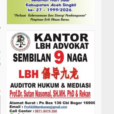
h
:
t
3