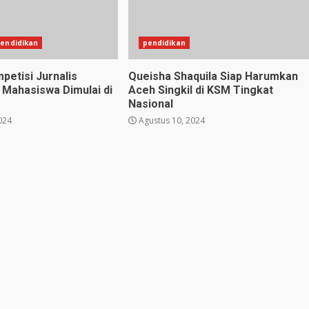
endidikan
pendidikan
petisi Jurnalis
Queisha Shaquila Siap Harumkan
Mahasiswa Dimulai di
Aceh Singkil di KSM Tingkat
Nasional
024
Agustus 10, 2024