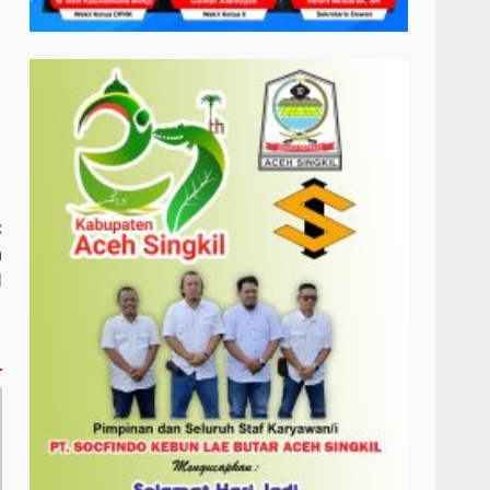
:
n
I