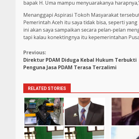
bapak H. Uma mampu menyuarakanya harapnya,”
Menanggapi Aspirasi Tokoh Masyarakat tersebut
Pemerintah Aceh itu saya tidak bisa, seperti yan
ini akan saya sampaikan secara pelan-pelan men
tapi kalau konektingnya itu kepemerintahan Pu
Continue
Previous:
Direktur PDAM Diduga Kebal Hukum Terbukti
Reading
Penguna Jasa PDAM Terasa Terzalimi
RELATED STORIES