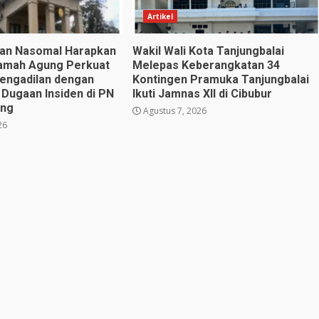
Artikel
utan Nasomal Harapkan
Wakil Wali Kota Tanjungbalai
amah Agung Perkuat
Melepas Keberangkatan 34
engadilan dengan
Kontingen Pramuka Tanjungbalai
 Dugaan Insiden di PN
Ikuti Jamnas XII di Cibubur
eng
Agustus 7, 2026
26