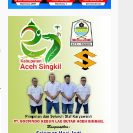
t
:
i