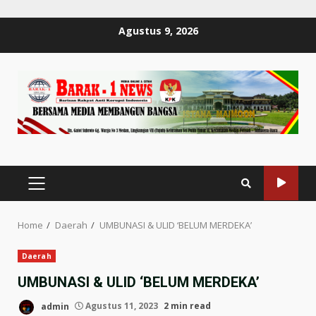
Skip
Agustus 9, 2026
to
content
PRIMARY
MENU
Home
Daerah
UMBUNASI & ULID ‘BELUM MERDEKA’
Daerah
UMBUNASI & ULID ‘BELUM MERDEKA’
admin
Agustus 11, 2023
2 min read