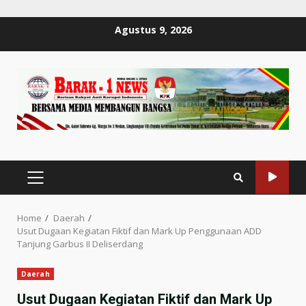
Skip
Agustus 9, 2026
to
content
PRIMARY
MENU
Home
Daerah
Usut Dugaan Kegiatan Fiktif dan Mark Up Penggunaan ADD
Tanjung Garbus II Deliserdang
Daerah
Usut Dugaan Kegiatan Fiktif dan Mark Up