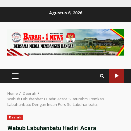
Skip
Agustus 6, 2026
to
content
PRIMARY
MENU
Home
Daerah
Wabub Labuhanbatu Hadiri Acara Silaturahmi Pemkab
Labuhanbatu Dengan Insan Pers Se-Labuhanbatu.
Daerah
Wabub Labuhanbatu Hadiri Acara