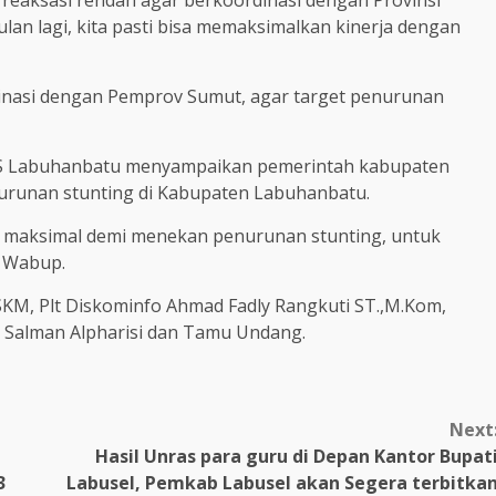
reaksasi rendah agar berkoordinasi dengan Provinsi
lan lagi, kita pasti bisa memaksimalkan kinerja dengan
dinasi dengan Pemprov Sumut, agar target penurunan
PS Labuhanbatu menyampaikan pemerintah kabupaten
runan stunting di Kabupaten Labuhanbatu.
a maksimal demi menekan penurunan stunting, untuk
s Wabup.
SKM, Plt Diskominfo Ahmad Fadly Rangkuti ST.,M.Kom,
D Salman Alpharisi dan Tamu Undang.
Next
Hasil Unras para guru di Depan Kantor Bupat
3
Labusel, Pemkab Labusel akan Segera terbitka