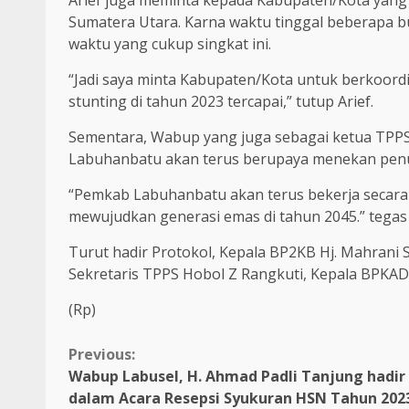
Arief juga meminta kepada Kabupaten/Kota yang 
Sumatera Utara. Karna waktu tinggal beberapa bu
waktu yang cukup singkat ini.
“Jadi saya minta Kabupaten/Kota untuk berkoor
stunting di tahun 2023 tercapai,” tutup Arief.
Sementara, Wabup yang juga sebagai ketua TP
Labuhanbatu akan terus berupaya menekan penu
“Pemkab Labuhanbatu akan terus bekerja secar
mewujudkan generasi emas di tahun 2045.” tega
Turut hadir Protokol, Kepala BP2KB Hj. Mahrani 
Sekretaris TPPS Hobol Z Rangkuti, Kepala BPKA
(Rp)
Continue
Previous:
Wabup Labusel, H. Ahmad Padli Tanjung hadir
Reading
dalam Acara Resepsi Syukuran HSN Tahun 202