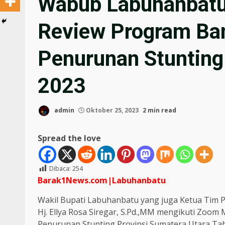
Wabub Labuhanbatu
Review Program Ba
Penurunan Stunting
2023
admin
Oktober 25, 2023
2 min read
Spread the love
Dibaca:
254
Barak1News.com|Labuhanbatu
Wakil Bupati Labuhanbatu yang juga Ketua Tim
Hj. Ellya Rosa Siregar, S.Pd.,MM mengikuti Zoo
Penurunan Stunting Provinsi Sumatera Utara Tah