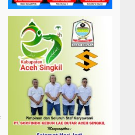
:
i
n