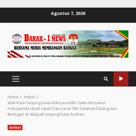
Skip
Agustus 7, 2026
to
content
PRIMARY
MENU
Home
Artikel
Wali Kota Tanjung balai Mahyaruddin Salim Bersama
Forkopimda Upah Upah Dan Lanal TBA Selamat Datang dan
Bertugas di Wilayah tanjung balai Asahan
Artikel