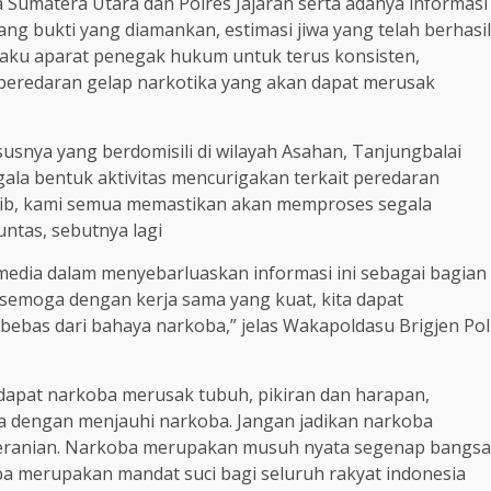
 Sumatera Utara dan Polres Jajaran serta adanya informasi
ng bukti yang diamankan, estimasi jiwa yang telah berhasil
elaku aparat penegak hukum untuk terus konsisten,
peredaran gelap narkotika yang akan dapat merusak
usnya yang berdomisili di wilayah Asahan, Tanjungbalai
ala bentuk aktivitas mencurigakan terkait peredaran
jib, kami semua memastikan akan memproses segala
untas, sebutnya lagi
edia dalam menyebarluaskan informasi ini sebagai bagian
semoga dengan kerja sama yang kuat, kita dapat
bebas dari bahaya narkoba,” jelas Wakapoldasu Brigjen Pol
 dapat narkoba merusak tubuh, pikiran dan harapan,
ita dengan menjauhi narkoba. Jangan jadikan narkoba
eberanian. Narkoba merupakan musuh nyata segenap bangsa
a merupakan mandat suci bagi seluruh rakyat indonesia