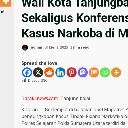
Wali Kota Tanjungba
Sekaligus Konferen
Kasus Narkoba di M
admin
Mei 9, 2025
3 min read
Spread the love
Dibaca:
386
Barak1news.com
|Tanjung balai
Kisaran, – Bertempat di halaman apel Mapolres A
pengungkapan Kasus Tindak Pidana Narkotika oleh
Polres Sejajaran Polda Sumatera Utara terdiri da