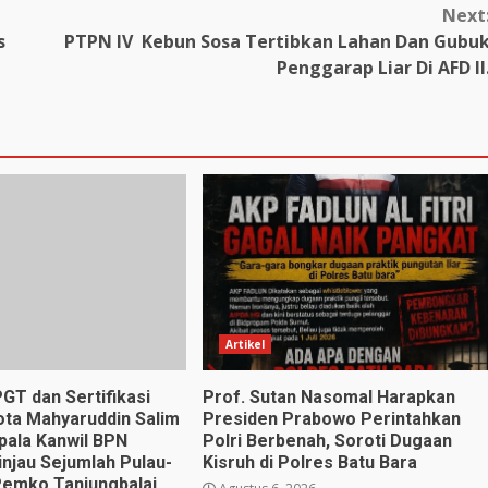
Next
s
PTPN IV Kebun Sosa Tertibkan Lahan Dan Gubu
Penggarap Liar Di AFD II
Artikel
GT dan Sertifikasi
Prof. Sutan Nasomal Harapkan
Kota Mahyaruddin Salim
Presiden Prabowo Perintahkan
ala Kanwil BPN
Polri Berbenah, Soroti Dugaan
njau Sejumlah Pulau-
Kisruh di Polres Batu Bara
 Pemko Tanjungbalai