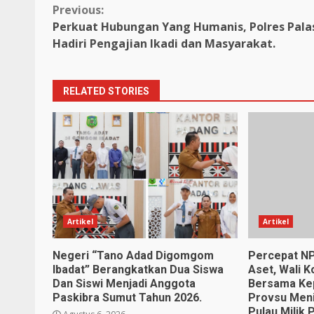
Continue
Previous:
Perkuat Hubungan Yang Humanis, Polres Pala
Reading
Hadiri Pengajian Ikadi dan Masyarakat.
RELATED STORIES
Artikel
Artikel
Negeri “Tano Adad Digomgom
Percepat NP
Ibadat” Berangkatkan Dua Siswa
Aset, Wali 
Dan Siswi Menjadi Anggota
Bersama Kep
Paskibra Sumut Tahun 2026.
Provsu Meni
Pulau Milik