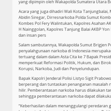
yang dipimpin oleh Wakapolda Sumatera Utara Br
Acara yang juga dihadiri Wali Kota Tanjungbalai
Abidin Siregar, Dirresnarkoba Polda Sumut Komb
Kombes Pol Fery Walintukan, Kapolres Asahan AKB
H Nainggolan, Kapolres Tanjung Balai AKBP Yon E
dan insan pers
Salam sambutannya, Wakapolda Sumut Brigjen P
penyalahgunaan narkoba di Indonesia merupakan
tertuang dalam dalam Asta Cita ke 7 Bapak Pre
memperkuat Reformasi Politik, Hukum, dan Biro
Korupsi, Narkoba, Judi dan Penyelundupan.
Bapak Kapolri Jenderal Polisi Listyo Sigit Prabo
berperang dan tuntaskan penanganan masalah nar
hilir. Pemberantasan narkoba harus dilakukan tan
sehingga pemberantasan narkoba dapat dilakuka
“Keberhasilan dalam menanggulangi peredaran ge