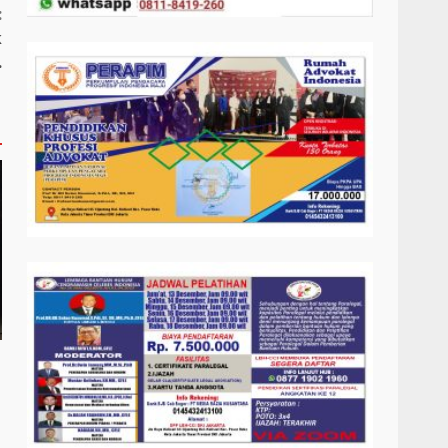
:
k
.