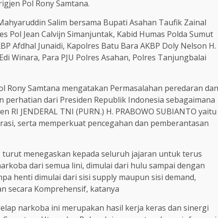
igjen Pol Rony Samtana.
, Mahyaruddin Salim bersama Bupati Asahan Taufik Zainal
es Pol Jean Calvijn Simanjuntak, Kabid Humas Polda Sumut
P Afdhal Junaidi, Kapolres Batu Bara AKBP Doly Nelson H.
di Winara, Para PJU Polres Asahan, Polres Tanjungbalai
ol Rony Samtana mengatakan Permasalahan peredaran da
 perhatian dari Presiden Republik Indonesia sebagaimana
siden RI JENDERAL TNI (PURN.) H. PRABOWO SUBIANTO yaitu
krasi, serta memperkuat pencegahan dan pemberantasan
wo turut menegaskan kepada seluruh jajaran untuk terus
koba dari semua lini, dimulai dari hulu sampai dengan
pa henti dimulai dari sisi supply maupun sisi demand,
n secara Komprehensif, katanya
lap narkoba ini merupakan hasil kerja keras dan sinergi