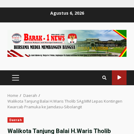
Skip
Agustus 6, 2026
to
content
PRIMARY
MENU
Home
Daerah
Walikota Tanjung Balai H.Waris Tholib SAg.MM Lepas Kontingen
Kwarcab Pramuka ke Jamdasu-Sibolangit
Daerah
Walikota Tanjung Balai H.Waris Tholib