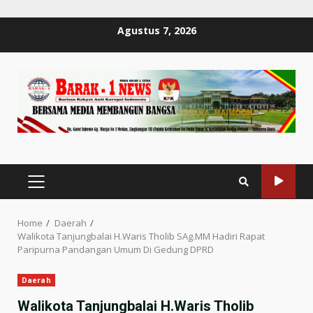
Skip
Agustus 7, 2026
to
content
PRIMARY
MENU
Home
Daerah
Walikota Tanjungbalai H.Waris Tholib SAg.MM Hadiri Rapat
Paripurna Pandangan Umum Di Gedung DPRD
Daerah
Walikota Tanjungbalai H.Waris Tholib