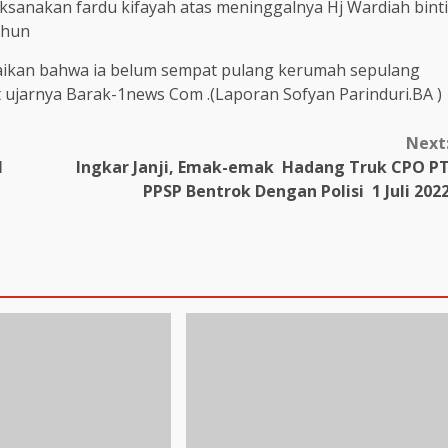
sanakan fardu kifayah atas meninggalnya Hj Wardiah binti
ahun
aikan bahwa ia belum sempat pulang kerumah sepulang
ujarnya Barak-1news Com .(Laporan Sofyan Parinduri.BA )
Next
M
Ingkar Janji, Emak-emak Hadang Truk CPO P
PPSP Bentrok Dengan Polisi 1 Juli 202