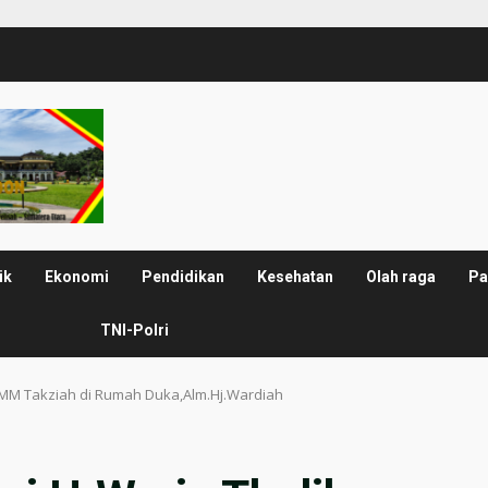
ik
Ekonomi
Pendidikan
Kesehatan
Olah raga
Pa
TNI-Polri
g,MM Takziah di Rumah Duka,Alm.Hj.Wardiah