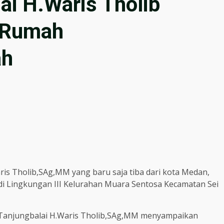
ai H.Waris Tholib
 Rumah
ah
is Tholib,SAg,MM yang baru saja tiba dari kota Medan,
 di Lingkungan III Kelurahan Muara Sentosa Kecamatan Sei
a Tanjungbalai H.Waris Tholib,SAg,MM menyampaikan