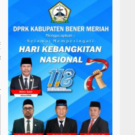
:
T
2