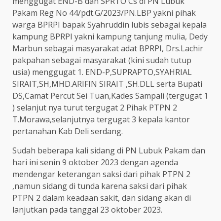
menggugat END-B dan SPRTO Cs di PN Lubuk
Pakam Reg No 44/pdt.G/2023/PN.LBP yakni pihak
warga BPRPI bapak Syahruddin lubis sebagai kepala
kampung BPRPI yakni kampung tanjung mulia, Dedy
Marbun sebagai masyarakat adat BPRPI, Drs.Lachir
pakpahan sebagai masyarakat (kini sudah tutup
usia) menggugat 1. END-P,SUPRAPTO,SYAHRIAL
SIRAIT,SH,MHD.ARIFIN SIRAIT ,SH.DLL serta Bupati
DS,Camat Percut Sei Tuan,Kades Sampali (tergugat 1
) selanjut nya turut tergugat 2 Pihak PTPN 2
T.Morawa,selanjutnya tergugat 3 kepala kantor
pertanahan Kab Deli serdang.
Sudah beberapa kali sidang di PN Lubuk Pakam dan
hari ini senin 9 oktober 2023 dengan agenda
mendengar keterangan saksi dari pihak PTPN 2
,namun sidang di tunda karena saksi dari pihak
PTPN 2 dalam keadaan sakit, dan sidang akan di
lanjutkan pada tanggal 23 oktober 2023.