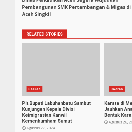
Dinas Pendidikan Aceh Segera Wujudkan
Reading
Pembangunan SMK Pertambangan & Migas di
Aceh Singkil
RELATED STORIES
Daerah
Daerah
Plt.Bupati Labuhanbatu Sambut
Karate di Me
Kunjungan Kepala Divisi
Jauhkan Ana
Keimigrasian Kanwil
Bentuk Karak
Kemenhumham Sumut
Agustus 26, 2
Agustus 27, 2024