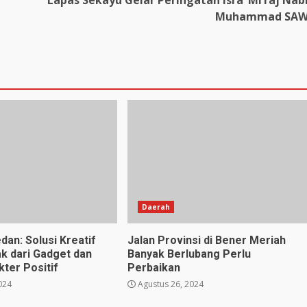
Lapas Sekayu Gelar Peringatan Isra’ Mi’raj Nab
Muhammad SA
Daerah
dan: Solusi Kreatif
Jalan Provinsi di Bener Meriah
k dari Gadget dan
Banyak Berlubang Perlu
ter Positif
Perbaikan
024
Agustus 26, 2024