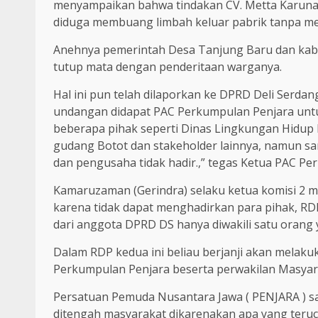
menyampaikan bahwa tindakan CV. Metta Karuna 
diduga membuang limbah keluar pabrik tanpa mem
Anehnya pemerintah Desa Tanjung Baru dan kabu
tutup mata dengan penderitaan warganya.
Hal ini pun telah dilaporkan ke DPRD Deli Serdang 
undangan didapat PAC Perkumpulan Penjara untu
beberapa pihak seperti Dinas Lingkungan Hidup 
gudang Botot dan stakeholder lainnya, namun s
dan pengusaha tidak hadir.,” tegas Ketua PAC Pe
Kamaruzaman (Gerindra) selaku ketua komisi 2 
karena tidak dapat menghadirkan para pihak, RDP
dari anggota DPRD DS hanya diwakili satu orang yai
Dalam RDP kedua ini beliau berjanji akan melak
Perkumpulan Penjara beserta perwakilan Masyar
Persatuan Pemuda Nusantara Jawa ( PENJARA ) s
ditengah masyarakat dikarenakan apa yang teruca