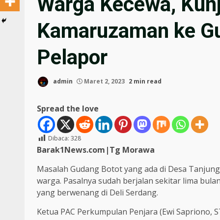
Warga Kecewa, Kunj
Kamaruzaman ke Gu
Pelapor
admin
Maret 2, 2023
2 min read
Spread the love
Dibaca:
328
Barak1News.com|Tg Morawa
Masalah Gudang Botot yang ada di Desa Tanjun
warga. Pasalnya sudah berjalan sekitar lima bula
yang berwenang di Deli Serdang.
Ketua PAC Perkumpulan Penjara (Ewi Sapriono, 