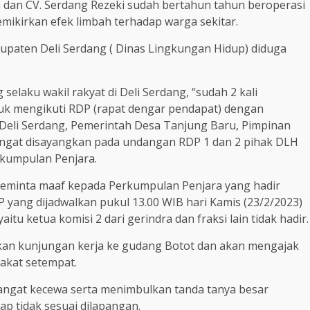
dan CV. Serdang Rezeki sudah bertahun tahun beroperasi
ikirkan efek limbah terhadap warga sekitar.
paten Deli Serdang ( Dinas Lingkungan Hidup) diduga
selaku wakil rakyat di Deli Serdang, “sudah 2 kali
k mengikuti RDP (rapat dengar pendapat) dengan
Deli Serdang, Pemerintah Desa Tanjung Baru, Pimpinan
angat disayangkan pada undangan RDP 1 dan 2 pihak DLH
rkumpulan Penjara.
meminta maaf kepada Perkumpulan Penjara yang hadir
 yang dijadwalkan pukul 13.00 WIB hari Kamis (23/2/2023)
tu ketua komisi 2 dari gerindra dan fraksi lain tidak hadir.
ukan kunjungan kerja ke gudang Botot dan akan mengajak
akat setempat.
angat kecewa serta menimbulkan tanda tanya besar
p tidak sesuai dilapangan.