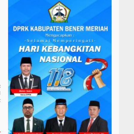
:
l
t