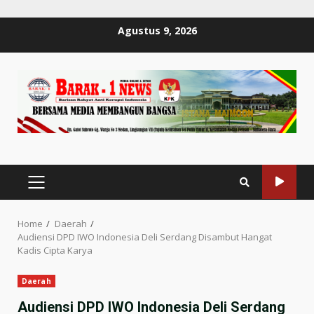
Skip
Agustus 9, 2026
to
content
PRIMARY
MENU
Home
Daerah
Audiensi DPD IWO Indonesia Deli Serdang Disambut Hangat
Kadis Cipta Karya
Daerah
Audiensi DPD IWO Indonesia Deli Serdang