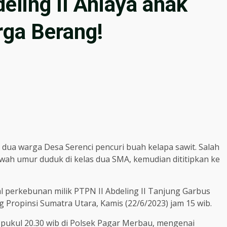
ling II Aniaya anak
rga Berang!
ua warga Desa Serenci pencuri buah kelapa sawit. Salah
awah umur duduk di kelas dua SMA, kemudian dititipkan ke
al perkebunan milik PTPN II Abdeling II Tanjung Garbus
Propinsi Sumatra Utara, Kamis (22/6/2023) jam 15 wib.
ar pukul 20.30 wib di Polsek Pagar Merbau, mengenai