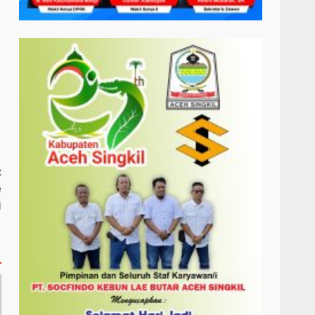
:
e
i