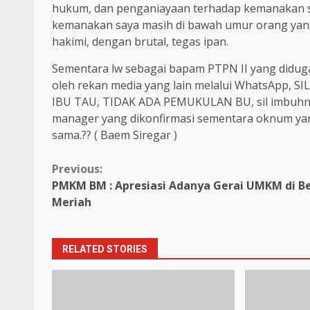
hukum, dan penganiayaan terhadap kemanakan sa
kemanakan saya masih di bawah umur orang yang
hakimi, dengan brutal, tegas ipan.
Sementara lw sebagai bapam PTPN II yang diduga 
oleh rekan media yang lain melalui WhatsApp
IBU TAU, TIDAK ADA PEMUKULAN BU, sil imbuhnya
manager yang dikonfirmasi sementara oknum ya
sama.?? ( Baem Siregar )
Continue
Previous:
PMKM BM : Apresiasi Adanya Gerai UMKM di B
Reading
Meriah
RELATED STORIES