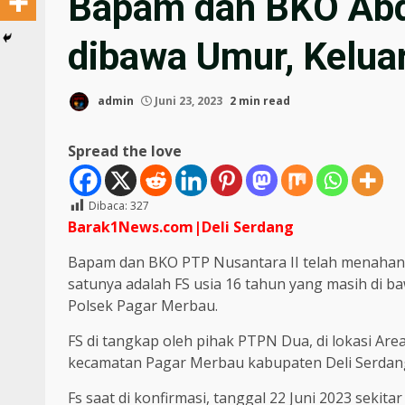
Bapam dan BKO Abde
dibawa Umur, Kelua
admin
Juni 23, 2023
2 min read
Spread the love
Dibaca:
327
Barak1News.com|Deli
Serdang
Bapam dan BKO PTP Nusantara II telah menahan d
satunya adalah FS usia 16 tahun yang masih di b
Polsek Pagar Merbau.
FS di tangkap oleh pihak PTPN Dua, di lokasi Are
kecamatan Pagar Merbau kabupaten Deli Serdang 
Fs saat di konfirmasi, tanggal 22 Juni 2023 sekit