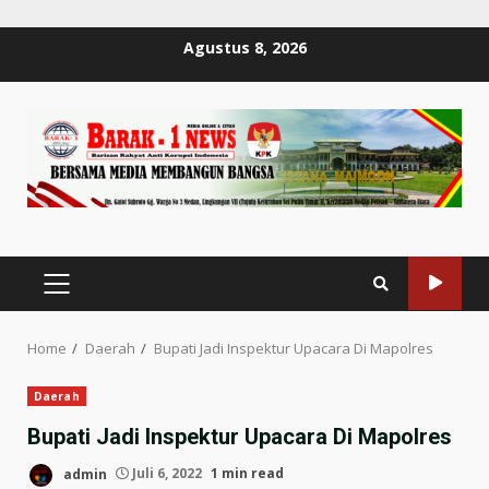
Skip
Agustus 8, 2026
to
content
PRIMARY
MENU
Home
Daerah
Bupati Jadi Inspektur Upacara Di Mapolres
Daerah
Bupati Jadi Inspektur Upacara Di Mapolres
admin
Juli 6, 2022
1 min read