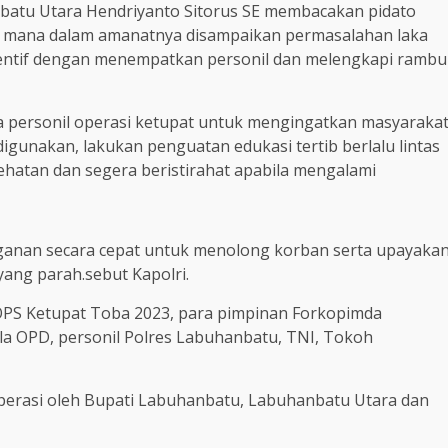
batu Utara Hendriyanto Sitorus SE membacakan pidato
yang mana dalam amanatnya disampaikan permasalahan laka
entif dengan menempatkan personil dan melengkapi rambu
a personil operasi ketupat untuk mengingatkan masyaraka
gunakan, lakukan penguatan edukasi tertib berlalu lintas
hatan dan segera beristirahat apabila mengalami
nganan secara cepat untuk menolong korban serta upayaka
ang parah.sebut Kapolri.
 OPS Ketupat Toba 2023, para pimpinan Forkopimda
a OPD, personil Polres Labuhanbatu, TNI, Tokoh
operasi oleh Bupati Labuhanbatu, Labuhanbatu Utara dan