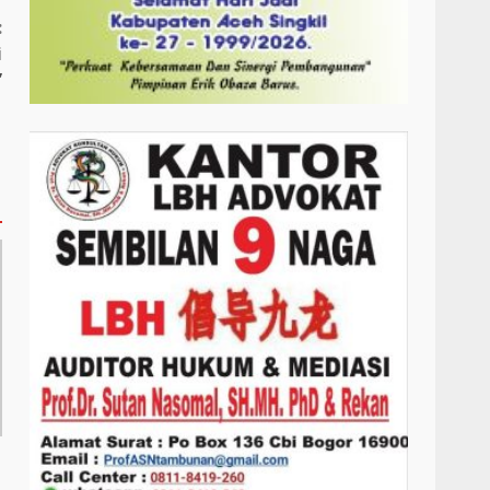
:
i
”