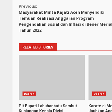
Continue
Previous:
Masyarakat Minta Kajati Aceh Menyelidiki
Reading
Temuan Realisasi Anggaran Program
Pengendalian Sosial dan Inflasi di Bener Meria
Tahun 2022
RELATED STORIES
Daerah
Daerah
Plt.Bupati Labuhanbatu Sambut
Karate di Me
Kunjungan Kepala Divisi
Jauhkan Ana