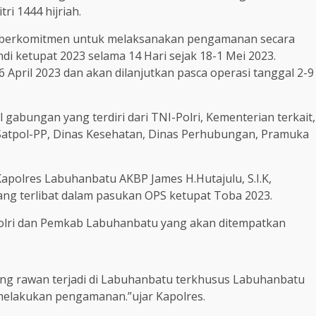
ri 1444 hijriah.
ait berkomitmen untuk melaksanakan pengamanan secara
ndi ketupat 2023 selama 14 Hari sejak 18-1 Mei 2023.
16 April 2023 dan akan dilanjutkan pasca operasi tanggal 2-9
 gabungan yang terdiri dari TNI-Polri, Kementerian terkait,
Satpol-PP, Dinas Kesehatan, Dinas Perhubungan, Pramuka
polres Labuhanbatu AKBP James H.Hutajulu, S.I.K,
ang terlibat dalam pasukan OPS ketupat Toba 2023.
 -Polri dan Pemkab Labuhanbatu yang akan ditempatkan
yang rawan terjadi di Labuhanbatu terkhusus Labuhanbatu
 melakukan pengamanan.”ujar Kapolres.